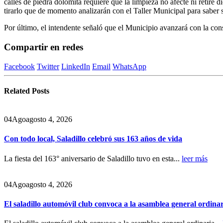
calles de piedra dolomita requiere que la limpieza no afecte ni retire 
tirarlo que de momento analizarán con el Taller Municipal para saber 
Por último, el intendente señaló que el Municipio avanzará con la con
Compartir en redes
Facebook
Twitter
LinkedIn
Email
WhatsApp
Related
Posts
04
Ago
agosto 4, 2026
Con todo local, Saladillo celebró sus 163 años de vida
La fiesta del 163° aniversario de Saladillo tuvo en esta...
leer más
04
Ago
agosto 4, 2026
El saladillo automóvil club convoca a la asamblea general ordina