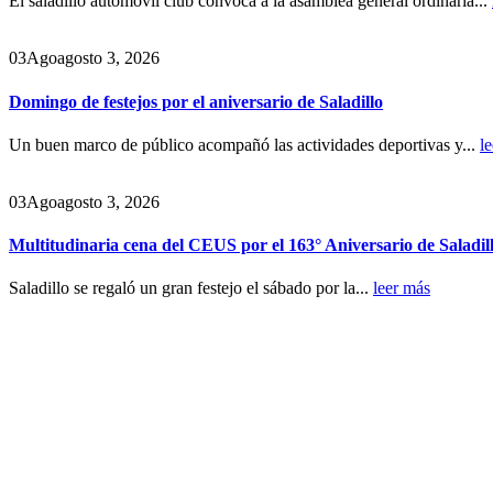
El saladillo automóvil club convoca a la asamblea general ordinaria...
03
Ago
agosto 3, 2026
Domingo de festejos por el aniversario de Saladillo
Un buen marco de público acompañó las actividades deportivas y...
l
03
Ago
agosto 3, 2026
Multitudinaria cena del CEUS por el 163° Aniversario de Saladil
Saladillo se regaló un gran festejo el sábado por la...
leer más