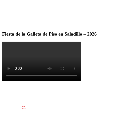
Fiesta de la Galleta de Piso en Saladillo – 2026
cn
saladillo es una publicación independiente.
Director propietario Juan Pablo Krupitzky.
Normas de confidencialidad y privacidad.