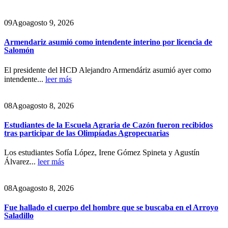
09
Ago
agosto 9, 2026
Armendariz asumió como intendente interino por licencia de
Salomón
El presidente del HCD Alejandro Armendáriz asumió ayer como
intendente...
leer más
08
Ago
agosto 8, 2026
Estudiantes de la Escuela Agraria de Cazón fueron recibidos
tras participar de las Olimpíadas Agropecuarias
Los estudiantes Sofía López, Irene Gómez Spineta y Agustín
Álvarez...
leer más
08
Ago
agosto 8, 2026
Fue hallado el cuerpo del hombre que se buscaba en el Arroyo
Saladillo