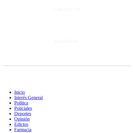
CONTACTO
San Martín 3248 - Saladillo - Pcia. de Bs As.
Tel: 02344–15402819
informacion@cnsaladillo.com.ar
SEGUINOS
© Copyright 2023. Todos los derechos reservados |
Diseño Web
-
edrweb
Inicio
Interés General
Política
Policiales
Deportes
Opinión
Edictos
Farmacia