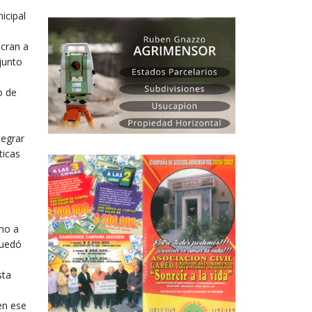
icipal
ucran a
junto
o de
tegrar
ticas
rno a
quedó
sta
en ese