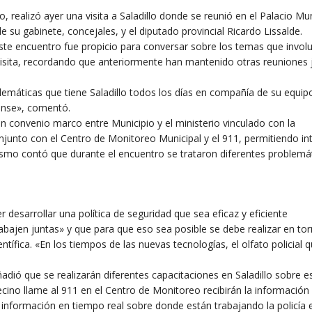
o, realizó ayer una visita a Saladillo donde se reunió en el Palacio Mun
 su gabinete, concejales, y el diputado provincial Ricardo Lissalde.
ste encuentro fue propicio para conversar sobre los temas que invol
u visita, recordando que anteriormente han mantenido otras reuniones 
lemáticas que tiene Saladillo todos los días en compañía de su equip
rense», comentó.
 convenio marco entre Municipio y el ministerio vinculado con la
onjunto con el Centro de Monitoreo Municipal y el 911, permitiendo in
ismo contó que durante el encuentro se trataron diferentes problemá
 desarrollar una política de seguridad que sea eficaz y eficiente
abajen juntas» y que para que eso sea posible se debe realizar en to
ntífica. «En los tiempos de las nuevas tecnologías, el olfato policial 
adió que se realizarán diferentes capacitaciones en Saladillo sobre e
ecino llame al 911 en el Centro de Monitoreo recibirán la información
 información en tiempo real sobre donde están trabajando la policía 