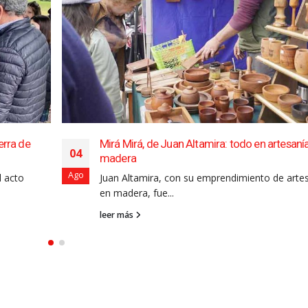
erra de
Mirá Mirá, de Juan Altamira: todo en artesaní
04
madera
Ago
l acto
Juan Altamira, con su emprendimiento de arte
en madera, fue...
leer más