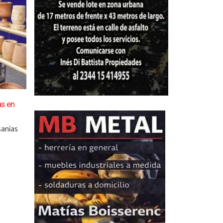
as en
Con todo local, Saladillo celebró sus 163 años de
04
La fiesta del 163° aniversario de Saladillo tuvo en
Ago
sanías
esta...
leer más