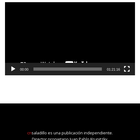
Reproductor
de
vídeo
00:00
01:21:16
cn
saladillo es una publicación independiente.
Director propietario Juan Pablo Krupitzky.