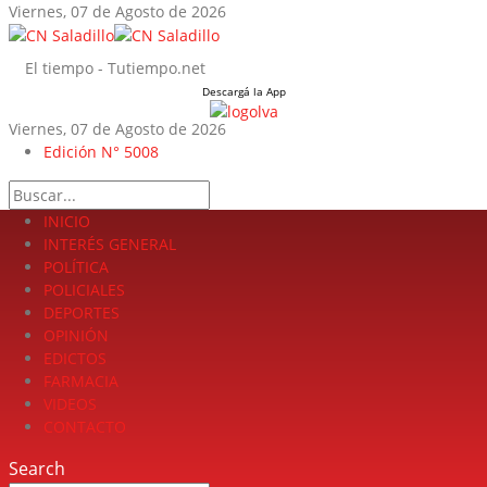
Viernes, 07 de Agosto de 2026
El tiempo - Tutiempo.net
Descargá la App
Viernes, 07 de Agosto de 2026
LA FUERZA DE LA INFORMACIÓN
Edición N° 5008
Search
INICIO
INTERÉS GENERAL
POLÍTICA
POLICIALES
DEPORTES
OPINIÓN
EDICTOS
FARMACIA
VIDEOS
CONTACTO
Search