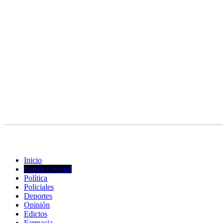
© Copyright 2023. Todos los derechos reservados |
Diseño Web
- ed
Inicio
Interés General
Política
Policiales
Deportes
Opinión
Edictos
Farmacia