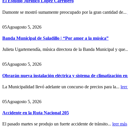
El Estudio Jurídico Lopez Carribero
Damonte se mostró sumamente preocupado por la gran cantidad de...
05
Ago
agosto 5, 2026
Banda Municipal de Saladillo | “Por amor a la música”
Julieta Ugartemendía, música directora de la Banda Municipal y que..
05
Ago
agosto 5, 2026
Obrarán nueva instalación eléctrica y sistema de climatización e
La Municipalidad llevó adelante un concurso de precios para la...
leer
05
Ago
agosto 5, 2026
Accidente en la Ruta Nacional 205
El pasado martes se produjo un fuerte accidente de tránsito...
leer más