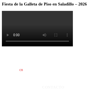
Fiesta de la Galleta de Piso en Saladillo – 2026
cn
saladillo es una publicación independiente.
Director propietario Juan Pablo Krupitzky.
Normas de confidencialidad y privacidad.
CONTACTO
San Martín 3248 - Saladillo - Pcia. de Bs As.
Tel: 02344–15402819
informacion@cnsaladillo.com.ar