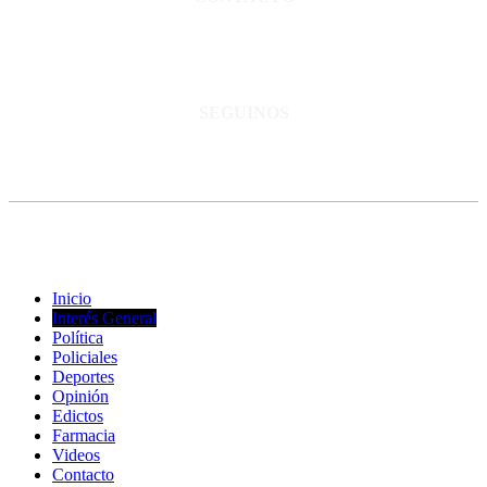
San Martín 3248 - Saladillo - Pcia. de Bs As.
Tel: 02344–15402819
informacion@cnsaladillo.com.ar
SEGUINOS
© Copyright 2023. Todos los derechos reservados |
Diseño Web
-
edrweb
Inicio
Interés General
Política
Policiales
Deportes
Opinión
Edictos
Farmacia
Videos
Contacto