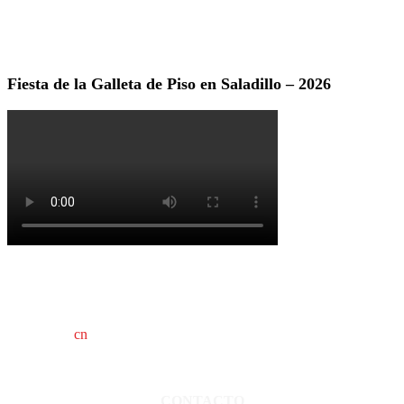
Fiesta de la Galleta de Piso en Saladillo – 2026
cn
saladillo es una publicación independiente.
Director propietario Juan Pablo Krupitzky.
Normas de confidencialidad y privacidad.
CONTACTO