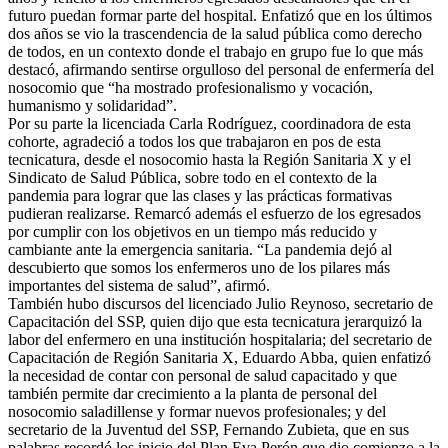
futuro puedan formar parte del hospital. Enfatizó que en los últimos
dos años se vio la trascendencia de la salud pública como derecho
de todos, en un contexto donde el trabajo en grupo fue lo que más
destacó, afirmando sentirse orgulloso del personal de enfermería del
nosocomio que “ha mostrado profesionalismo y vocación,
humanismo y solidaridad”.
Por su parte la licenciada Carla Rodríguez, coordinadora de esta
cohorte, agradeció a todos los que trabajaron en pos de esta
tecnicatura, desde el nosocomio hasta la Región Sanitaria X y el
Sindicato de Salud Pública, sobre todo en el contexto de la
pandemia para lograr que las clases y las prácticas formativas
pudieran realizarse. Remarcó además el esfuerzo de los egresados
por cumplir con los objetivos en un tiempo más reducido y
cambiante ante la emergencia sanitaria. “La pandemia dejó al
descubierto que somos los enfermeros uno de los pilares más
importantes del sistema de salud”, afirmó.
También hubo discursos del licenciado Julio Reynoso, secretario de
Capacitación del SSP, quien dijo que esta tecnicatura jerarquizó la
labor del enfermero en una institución hospitalaria; del secretario de
Capacitación de Región Sanitaria X, Eduardo Abba, quien enfatizó
la necesidad de contar con personal de salud capacitado y que
también permite dar crecimiento a la planta de personal del
nosocomio saladillense y formar nuevos profesionales; y del
secretario de la Juventud del SSP, Fernando Zubieta, que en sus
palabras recordó los inicio del Plan Eva Perón que dio comienzo a la