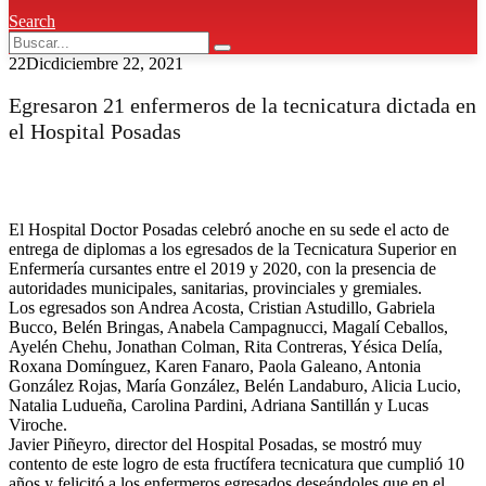
Search
22
Dic
diciembre 22, 2021
Egresaron 21 enfermeros de la tecnicatura dictada en
el Hospital Posadas
El Hospital Doctor Posadas celebró anoche en su sede el acto de
entrega de diplomas a los egresados de la Tecnicatura Superior en
Enfermería cursantes entre el 2019 y 2020, con la presencia de
autoridades municipales, sanitarias, provinciales y gremiales.
Los egresados son Andrea Acosta, Cristian Astudillo, Gabriela
Bucco, Belén Bringas, Anabela Campagnucci, Magalí Ceballos,
Ayelén Chehu, Jonathan Colman, Rita Contreras, Yésica Delía,
Roxana Domínguez, Karen Fanaro, Paola Galeano, Antonia
González Rojas, María González, Belén Landaburo, Alicia Lucio,
Natalia Ludueña, Carolina Pardini, Adriana Santillán y Lucas
Viroche.
Javier Piñeyro, director del Hospital Posadas, se mostró muy
contento de este logro de esta fructífera tecnicatura que cumplió 10
años y felicitó a los enfermeros egresados deseándoles que en el