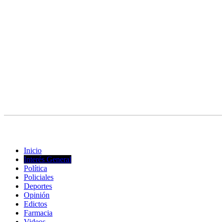
© Copyright 2023. Todos los derechos reservados |
Diseño Web
- ed
Inicio
Interés General
Política
Policiales
Deportes
Opinión
Edictos
Farmacia
Videos