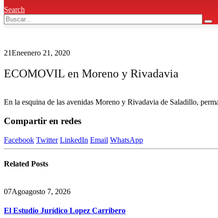
Search
21
Ene
enero 21, 2020
ECOMOVIL en Moreno y Rivadavia
En la esquina de las avenidas Moreno y Rivadavia de Saladillo, per
Compartir en redes
Facebook
Twitter
LinkedIn
Email
WhatsApp
Related
Posts
07
Ago
agosto 7, 2026
El Estudio Jurídico Lopez Carribero