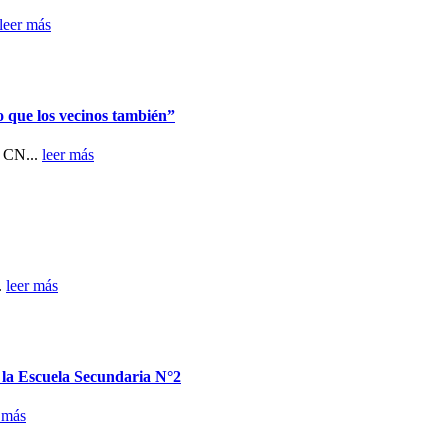
leer más
o que los vecinos también”
n CN...
leer más
.
leer más
n la Escuela Secundaria N°2
 más