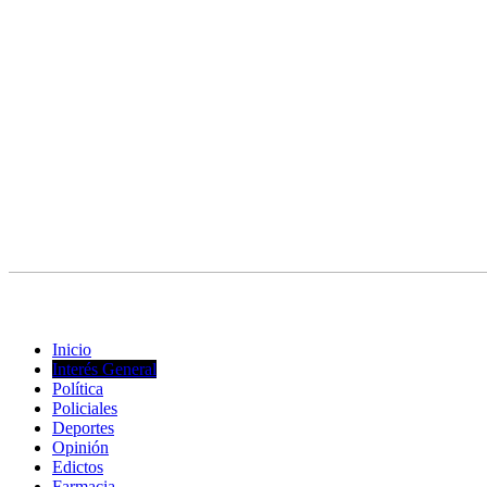
© Copyright 2023. Todos los derechos reservados |
Diseño Web
- ed
Inicio
Interés General
Política
Policiales
Deportes
Opinión
Edictos
Farmacia