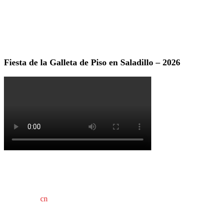
Fiesta de la Galleta de Piso en Saladillo – 2026
cn
saladillo es una publicación independiente.
Director propietario Juan Pablo Krupitzky.
Normas de confidencialidad y privacidad.