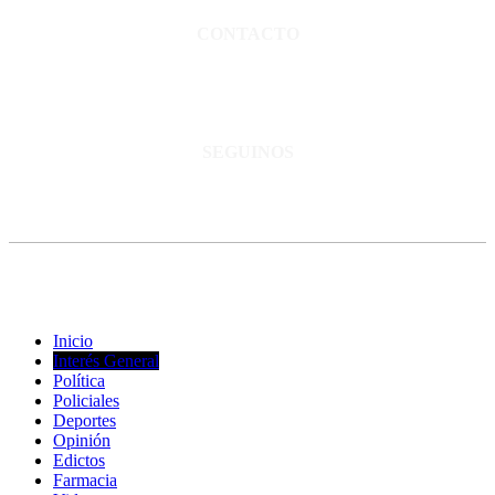
CONTACTO
San Martín 3248 - Saladillo - Pcia. de Bs As.
Tel: 02344–15402819
informacion@cnsaladillo.com.ar
SEGUINOS
© Copyright 2023. Todos los derechos reservados |
Diseño Web
-
edrweb
Inicio
Interés General
Política
Policiales
Deportes
Opinión
Edictos
Farmacia