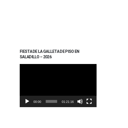
FIESTA DE LA GALLETA DE PISO EN
SALADILLO – 2026
Reproductor
de
vídeo
00:00
01:21:16