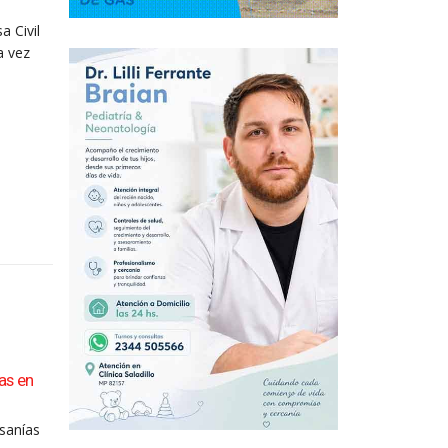
a Civil
a vez
as en
Con todo local, Saladillo celebró sus 163 años de
04
La fiesta del 163° aniversario de Saladillo tuvo en
Ago
sanías
esta...