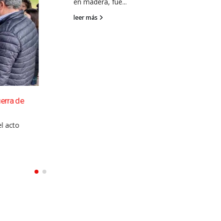
en madera, fue...
leer más
erra de
l acto