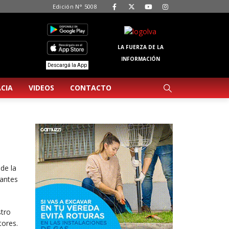
Edición N° 5008
LA FUERZA DE LA
INFORMACIÓN
Descargá la App
CIA
VIDEOS
CONTACTO
de la
fantes
stro
tores.