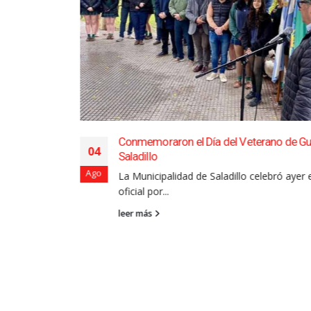
Conmemoraron el Día del Veterano de Gu
04
Saladillo
Ago
La Municipalidad de Saladillo celebró ayer e
oficial por...
leer más