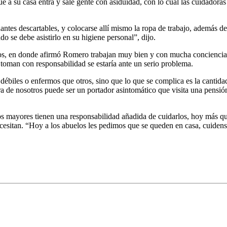
ue a su casa entra y sale gente con asiduidad, con lo cual las cuidador
uantes descartables, y colocarse allí mismo la ropa de trabajo, además d
do se debe asistirlo en su higiene personal”, dijo.
nos, en donde afirmó Romero trabajan muy bien y con mucha conciencia. 
 toman con responsabilidad se estaría ante un serio problema.
débiles o enfermos que otros, sino que lo que se complica es la cantid
a de nosotros puede ser un portador asintomático que visita una pensión ge
tos mayores tienen una responsabilidad añadida de cuidarlos, hoy más qu
cesitan. “Hoy a los abuelos les pedimos que se queden en casa, cuidense