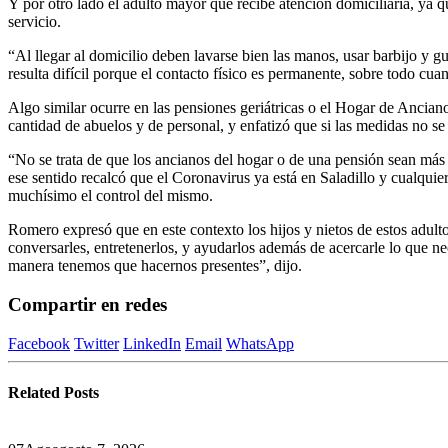
Y por otro lado el adulto mayor que recibe atención domiciliaria, ya q
servicio.
“Al llegar al domicilio deben lavarse bien las manos, usar barbijo y g
resulta difícil porque el contacto físico es permanente, sobre todo cuan
Algo similar ocurre en las pensiones geriátricas o el Hogar de Ancia
cantidad de abuelos y de personal, y enfatizó que si las medidas no se
“No se trata de que los ancianos del hogar o de una pensión sean más 
ese sentido recalcó que el Coronavirus ya está en Saladillo y cualquier
muchísimo el control del mismo.
Romero expresó que en este contexto los hijos y nietos de estos adul
conversarles, entretenerlos, y ayudarlos además de acercarle lo que ne
manera tenemos que hacernos presentes”, dijo.
Compartir en redes
Facebook
Twitter
LinkedIn
Email
WhatsApp
Related
Posts