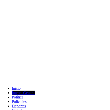
© Copyright 2023. Todos los derechos reservados |
Diseño Web
- ed
Inicio
Interés General
Política
Policiales
Deportes