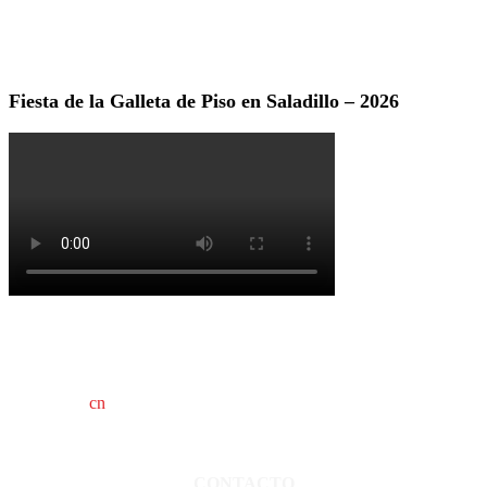
Fiesta de la Galleta de Piso en Saladillo – 2026
cn
saladillo es una publicación independiente.
Director propietario Juan Pablo Krupitzky.
Normas de confidencialidad y privacidad.
CONTACTO