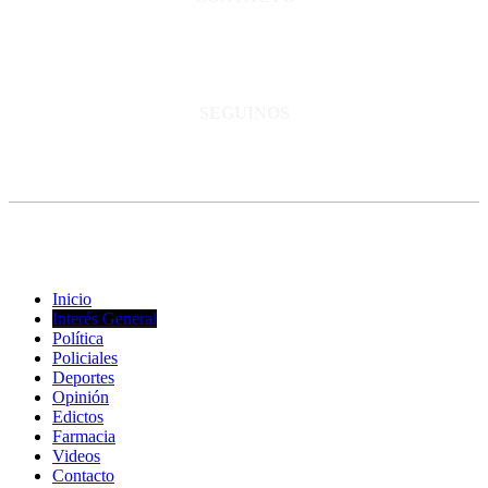
San Martín 3248 - Saladillo - Pcia. de Bs As.
Tel: 02344–15402819
informacion@cnsaladillo.com.ar
SEGUINOS
© Copyright 2023. Todos los derechos reservados |
Diseño Web
-
edrweb
Inicio
Interés General
Política
Policiales
Deportes
Opinión
Edictos
Farmacia
Videos
Contacto