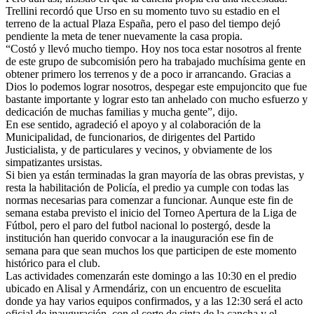
Trellini recordó que Urso en su momento tuvo su estadio en el
terreno de la actual Plaza España, pero el paso del tiempo dejó
pendiente la meta de tener nuevamente la casa propia.
“Costó y llevó mucho tiempo. Hoy nos toca estar nosotros al frente
de este grupo de subcomisión pero ha trabajado muchísima gente en
obtener primero los terrenos y de a poco ir arrancando. Gracias a
Dios lo podemos lograr nosotros, despegar este empujoncito que fue
bastante importante y lograr esto tan anhelado con mucho esfuerzo y
dedicación de muchas familias y mucha gente”, dijo.
En ese sentido, agradeció el apoyo y al colaboración de la
Municipalidad, de funcionarios, de dirigentes del Partido
Justicialista, y de particulares y vecinos, y obviamente de los
simpatizantes ursistas.
Si bien ya están terminadas la gran mayoría de las obras previstas, y
resta la habilitación de Policía, el predio ya cumple con todas las
normas necesarias para comenzar a funcionar. Aunque este fin de
semana estaba previsto el inicio del Torneo Apertura de la Liga de
Fútbol, pero el paro del futbol nacional lo postergó, desde la
institución han querido convocar a la inauguración ese fin de
semana para que sean muchos los que participen de este momento
histórico para el club.
Las actividades comenzarán este domingo a las 10:30 en el predio
ubicado en Alisal y Armendáriz, con un encuentro de escuelita
donde ya hay varios equipos confirmados, y a las 12:30 será el acto
oficial de inauguración, con el corte de cinta de la cancha y el