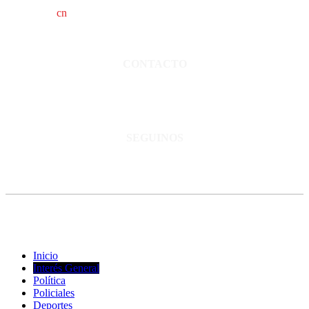
cn
saladillo es una publicación independiente.
Director propietario Juan Pablo Krupitzky.
Normas de confidencialidad y privacidad.
CONTACTO
San Martín 3248 - Saladillo - Pcia. de Bs As.
Tel: 02344–15402819
informacion@cnsaladillo.com.ar
SEGUINOS
© Copyright 2023. Todos los derechos reservados |
Diseño Web
-
edrweb
Inicio
Interés General
Política
Policiales
Deportes