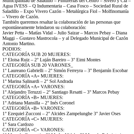
Municipalidad de Saladillo – Pinturerías del Centro – Sivero y Cía –
Agua IVESS – Q Indumentaria – Casa Fosco – Sociedad Rural de
Saladillo – Expo Vivero Cazón – Metalúrgica Fiol – Molfinomanía
– Vivero de Cazón.
También queremos resaltar la colaboración de las personas que
espontáneamente brindaron su colaboración:
Javier Petta – Matías Vidal – Julio Saizar – Marcos Pebay – Diana
Maggi – Gustavo Mastrocola – y al Delegado Municipal de Cazón
Antonio Martino.
PODIOS:
CATEGORÍA SUB 20 MUJERES:
1° Eloisa Ruiz – 2° Luján Bareiro – 3° Eimi Montes
CATEGORÍA SUB 20 VARONES_
1° Laureano Gabrielli – 2° Simón Ferreyra – 3° Benjamín Escobar
CATEGORÍA «A» MUJERES:
1° Marina Salinardi – 2° Sol Andrada
CATEGORÍA «A» VARONES:
1° Alejandro Teruzzi – 2° Santiago Resatti – 3° Marcos Pebay
CATEGORÍA «B» MUJERES:
1° Adriana Mansilla – 2° Inés Coronel
CATEGORÍA «B» VARONES:
1° Ezequiel Zucconi – 2° Alcides Zampelunghe 3° Javier Oses
CATEGORÍA «C» MUJERES:
1° Sara Cardozo
CATEGORÍA «C» VARONES: