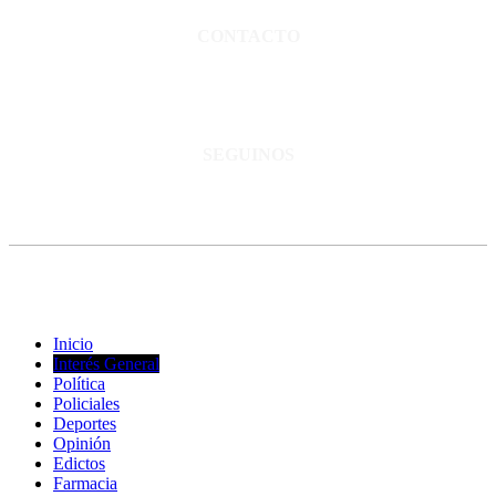
CONTACTO
San Martín 3248 - Saladillo - Pcia. de Bs As.
Tel: 02344–15402819
informacion@cnsaladillo.com.ar
SEGUINOS
© Copyright 2023. Todos los derechos reservados |
Diseño Web
-
edrweb
Inicio
Interés General
Política
Policiales
Deportes
Opinión
Edictos
Farmacia