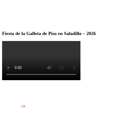
Fiesta de la Galleta de Piso en Saladillo – 2026
cn
saladillo es una publicación independiente.
Director propietario Juan Pablo Krupitzky.
Normas de confidencialidad y privacidad.