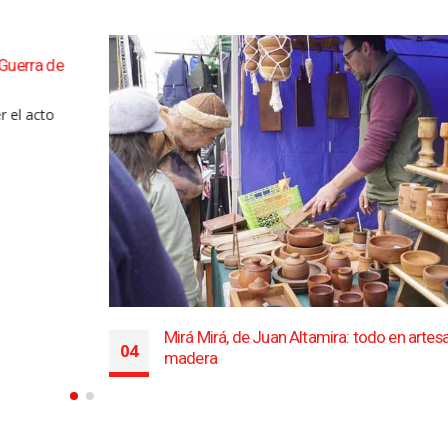
erra de
l acto
Mirá Mirá, de Juan Altamira: todo en artesaní
04
madera
Ago
Juan Altamira, con su emprendimiento de arte
en madera, fue...
leer más