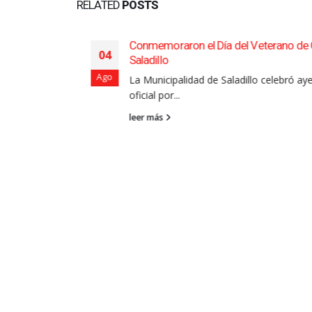
RELATED
POSTS
Conmemoraron el Día del Veterano de Gu
04
Saladillo
accidente de
Ago
La Municipalidad de Saladillo celebró ayer e
oficial por...
leer más