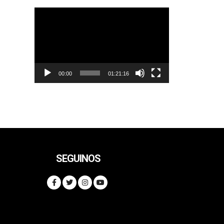
Reproductor
de
vídeo
00:00
01:21:16
SEGUINOS