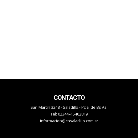
CONTACTO
San Martín 3248 - Saladillo - Pcia. de Bs As.
Tel: 02344–15402819
informacion@cnsaladillo.com.ar