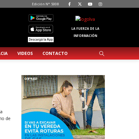
Edición N° 5008
LA FUERZA DE LA
INFORMACIÓN
Descargá la App
CIA
VIDEOS
CONTACTO
ía
io de