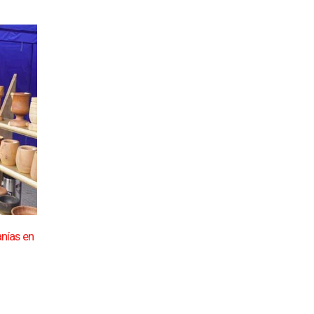
as en
Con todo local, Saladillo celebró sus 163 años de
04
La fiesta del 163° aniversario de Saladillo tuvo en
Ago
sanías
esta...
leer más