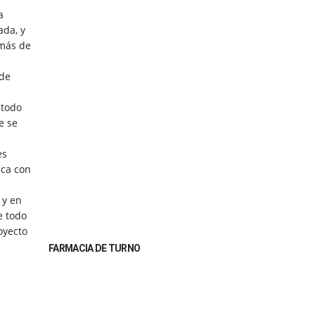
a
ada, y
emás de
 de
 todo
e se
es
sca con
 y en
e todo
oyecto
FARMACIA DE TURNO