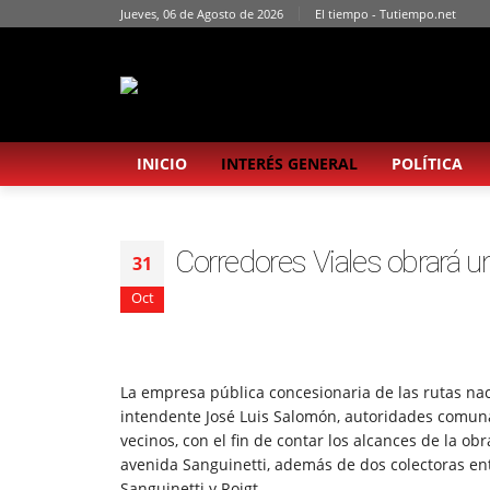
Jueves, 06 de Agosto de 2026
El tiempo - Tutiempo.net
INICIO
INTERÉS GENERAL
POLÍTICA
Corredores Viales obrará u
31
Oct
La empresa pública concesionaria de las rutas nac
intendente José Luis Salomón, autoridades comunal
vecinos, con el fin de contar los alcances de la o
avenida Sanguinetti, además de dos colectoras en
Sanguinetti y Roigt.