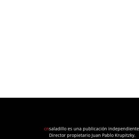
cn
saladillo es una publicación independiente
Director propietario Juan Pablo Krupitzky.