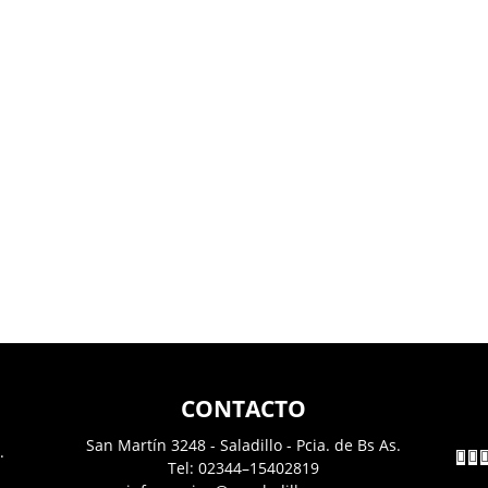
CONTACTO
San Martín 3248 - Saladillo - Pcia. de Bs As.
.
Tel: 02344–15402819