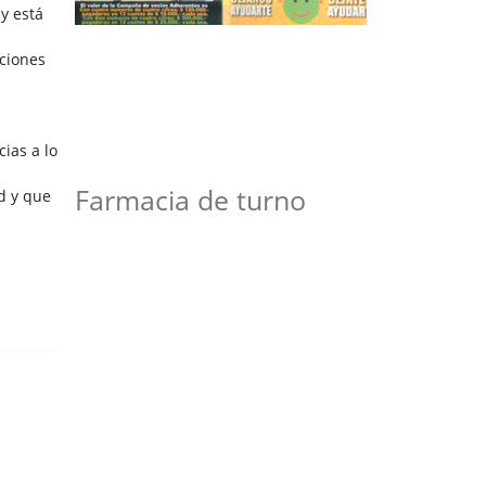
 y está
aciones
cias a lo
Farmacia de turno
d y que