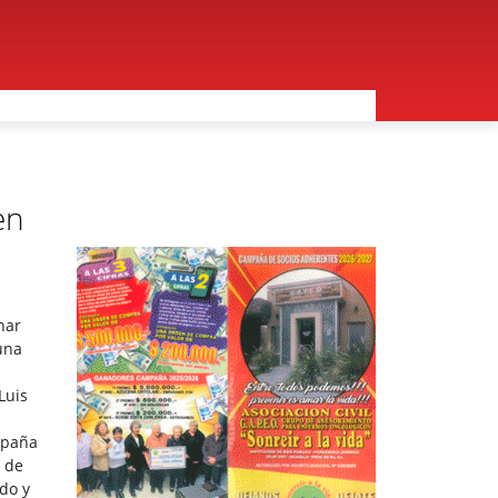
en
nar
una
Luis
mpaña
s de
do y