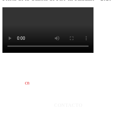
cn
saladillo es una publicación independiente.
Director propietario Juan Pablo Krupitzky.
Normas de confidencialidad y privacidad.
CONTACTO
San Martín 3248 - Saladillo - Pcia. de Bs As.
Tel: 02344–15402819
informacion@cnsaladillo.com.ar