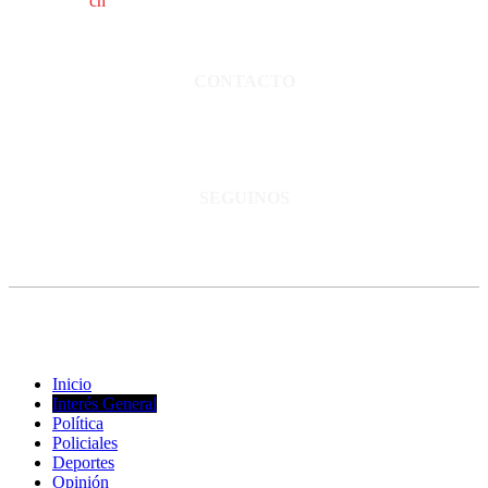
cn
saladillo es una publicación independiente.
Director propietario Juan Pablo Krupitzky.
Normas de confidencialidad y privacidad.
CONTACTO
San Martín 3248 - Saladillo - Pcia. de Bs As.
Tel: 02344–15402819
informacion@cnsaladillo.com.ar
SEGUINOS
© Copyright 2023. Todos los derechos reservados |
Diseño Web
-
edrweb
Inicio
Interés General
Política
Policiales
Deportes
Opinión