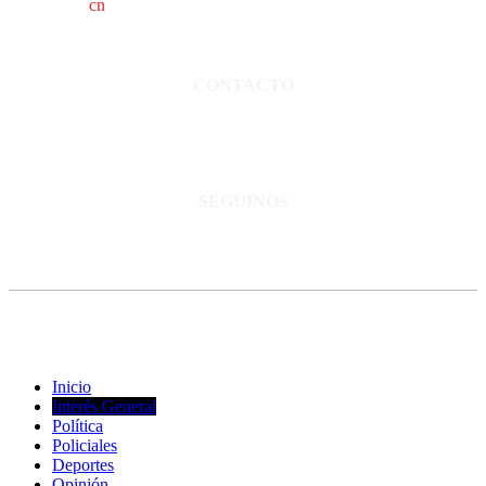
cn
saladillo es una publicación independiente.
Director propietario Juan Pablo Krupitzky.
Normas de confidencialidad y privacidad.
CONTACTO
San Martín 3248 - Saladillo - Pcia. de Bs As.
Tel: 02344–15402819
informacion@cnsaladillo.com.ar
SEGUINOS
© Copyright 2023. Todos los derechos reservados |
Diseño Web
-
edrweb
Inicio
Interés General
Política
Policiales
Deportes
Opinión