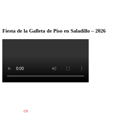
Fiesta de la Galleta de Piso en Saladillo – 2026
cn
saladillo es una publicación independiente.
Director propietario Juan Pablo Krupitzky.
Normas de confidencialidad y privacidad.