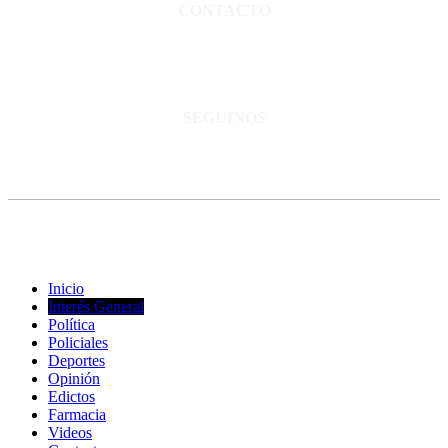
CONTACTO
San Martín 3248 - Saladillo - Pcia. de Bs As.
Tel: 02344–15402819
informacion@cnsaladillo.com.ar
SEGUINOS
© Copyright 2023. Todos los derechos reservados |
Diseño Web
-
edrweb
Inicio
Interés General
Política
Policiales
Deportes
Opinión
Edictos
Farmacia
Videos