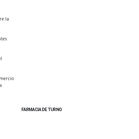
re la
ntes
el
omercio
a
FARMACIA DE TURNO