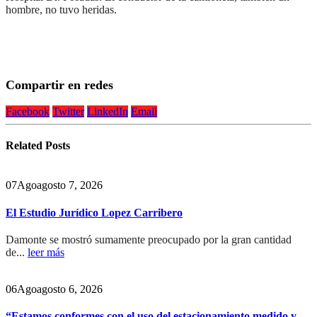
hombre, no tuvo heridas.
Compartir en redes
Facebook
Twitter
LinkedIn
Email
Related
Posts
07
Ago
agosto 7, 2026
El Estudio Jurídico Lopez Carribero
Damonte se mostró sumamente preocupado por la gran cantidad
de...
leer más
06
Ago
agosto 6, 2026
“Estamos conformes con el uso del estacionamiento medido y