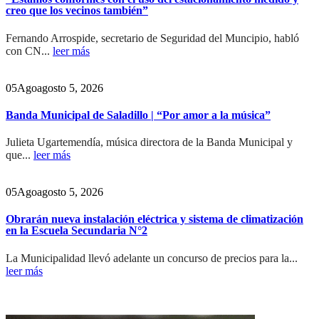
creo que los vecinos también”
Fernando Arrospide, secretario de Seguridad del Muncipio, habló
con CN...
leer más
05
Ago
agosto 5, 2026
Banda Municipal de Saladillo | “Por amor a la música”
Julieta Ugartemendía, música directora de la Banda Municipal y
que...
leer más
05
Ago
agosto 5, 2026
Obrarán nueva instalación eléctrica y sistema de climatización
en la Escuela Secundaria N°2
La Municipalidad llevó adelante un concurso de precios para la...
leer más