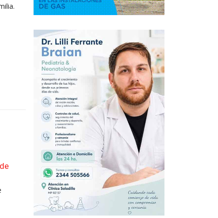
ilia.
 de
Accidente en la Ruta Nacional 205
05
El pasado martes se produjo un fuerte accidente 
Ago
e
tránsito...
leer más