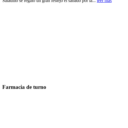
Saladillo se regaló un gran festejo el sábado por la...
leer más
Farmacia de turno