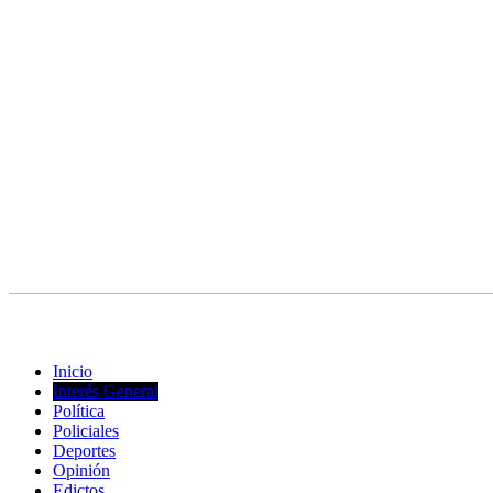
© Copyright 2023. Todos los derechos reservados |
Diseño Web
- ed
Inicio
Interés General
Política
Policiales
Deportes
Opinión
Edictos