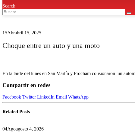
Search
15
Abr
abril 15, 2025
Choque entre un auto y una moto
En la tarde del lunes en San Martín y Frocham colisionaron un automó
Compartir en redes
Facebook
Twitter
LinkedIn
Email
WhatsApp
Related
Posts
04
Ago
agosto 4, 2026