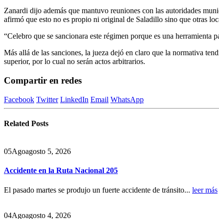
Zanardi dijo además que mantuvo reuniones con las autoridades municip
afirmó que esto no es propio ni original de Saladillo sino que otras l
“Celebro que se sancionara este régimen porque es una herramienta par
Más allá de las sanciones, la jueza dejó en claro que la normativa tend
superior, por lo cual no serán actos arbitrarios.
Compartir en redes
Facebook
Twitter
LinkedIn
Email
WhatsApp
Related
Posts
05
Ago
agosto 5, 2026
Accidente en la Ruta Nacional 205
El pasado martes se produjo un fuerte accidente de tránsito...
leer más
04
Ago
agosto 4, 2026