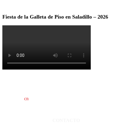
Fiesta de la Galleta de Piso en Saladillo – 2026
cn
saladillo es una publicación independiente.
Director propietario Juan Pablo Krupitzky.
Normas de confidencialidad y privacidad.
CONTACTO
San Martín 3248 - Saladillo - Pcia. de Bs As.