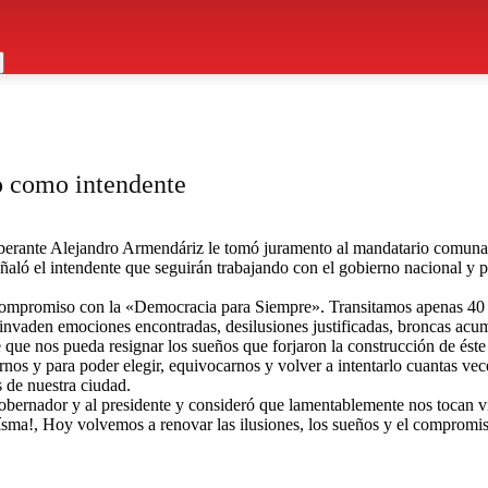
o como intendente
berante Alejandro Armendáriz le tomó juramento al mandatario comunal 
eñaló el intendente que seguirán trabajando con el gobierno nacional y 
mpromiso con la «Democracia para Siempre». Transitamos apenas 40 añ
invaden emociones encontradas, desilusiones justificadas, broncas acum
que nos pueda resignar los sueños que forjaron la construcción de éste
rnos y para poder elegir, equivocarnos y volver a intentarlo cuantas ve
s de nuestra ciudad.
obernador y al presidente y consideró que lamentablemente nos tocan viv
sma!, Hoy volvemos a renovar las ilusiones, los sueños y el compromis