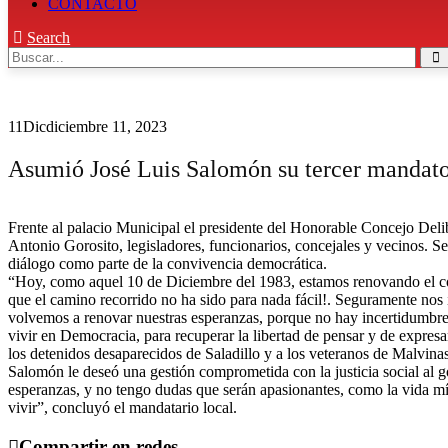
CONTACTO
Search
11
Dic
diciembre 11, 2023
Asumió José Luis Salomón su tercer mandat
Frente al palacio Municipal el presidente del Honorable Concejo Deli
Antonio Gorosito, legisladores, funcionarios, concejales y vecinos. S
diálogo como parte de la convivencia democrática.
“Hoy, como aquel 10 de Diciembre del 1983, estamos renovando el co
que el camino recorrido no ha sido para nada fácil!. Seguramente nos 
volvemos a renovar nuestras esperanzas, porque no hay incertidumbre 
vivir en Democracia, para recuperar la libertad de pensar y de expresa
los detenidos desaparecidos de Saladillo y a los veteranos de Malvina
Salomón le deseó una gestión comprometida con la justicia social al g
esperanzas, y no tengo dudas que serán apasionantes, como la vida mí
vivir”, concluyó el mandatario local.
Compartir en redes