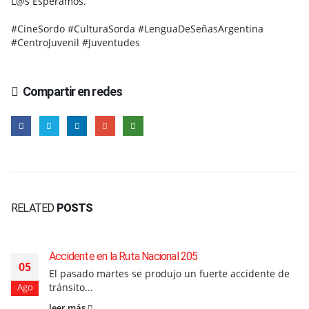
L@s Esperamos.
#CineSordo #CulturaSorda #LenguaDeSeñasArgentina
#CentroJuvenil #Juventudes
Compartir en redes
RELATED
POSTS
Accidente en la Ruta Nacional 205
05
El pasado martes se produjo un fuerte accidente de
tránsito...
Ago
leer más