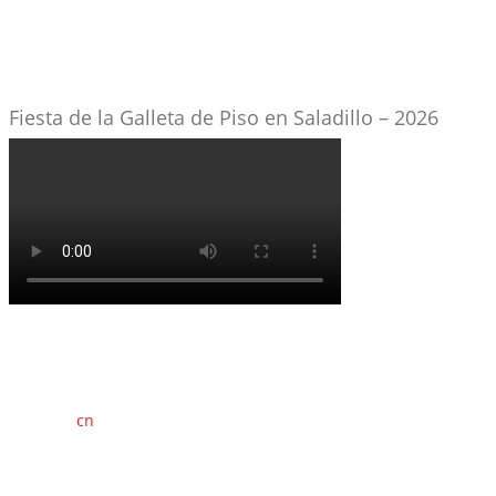
Fiesta de la Galleta de Piso en Saladillo – 2026
cn
saladillo es una publicación independiente.
Director propietario Juan Pablo Krupitzky.
Normas de confidencialidad y privacidad.