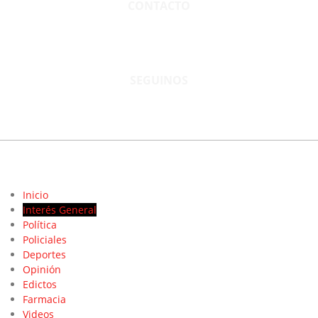
CONTACTO
San Martín 3248 - Saladillo - Pcia. de Bs As.
Tel: 02344–15402819
informacion@cnsaladillo.com.ar
SEGUINOS
© Copyright 2023. Todos los derechos reservados |
Diseño Web
- edrweb
Inicio
Interés General
Política
Policiales
Deportes
Opinión
Edictos
Farmacia
Videos