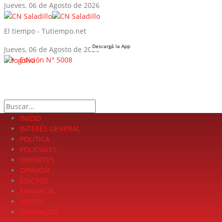
Jueves, 06 de Agosto de 2026
El tiempo - Tutiempo.net
Descargá la App
Jueves, 06 de Agosto de 2026
Edición N° 5008
LA FUERZA DE LA INFORMACIÓN
Search
INICIO
INTERÉS GENERAL
POLÍTICA
POLICIALES
DEPORTES
OPINIÓN
EDICTOS
FARMACIA
VIDEOS
CONTACTO