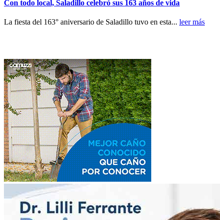
Con todo local, Saladillo celebró sus 163 años de vida
La fiesta del 163° aniversario de Saladillo tuvo en esta...
leer más