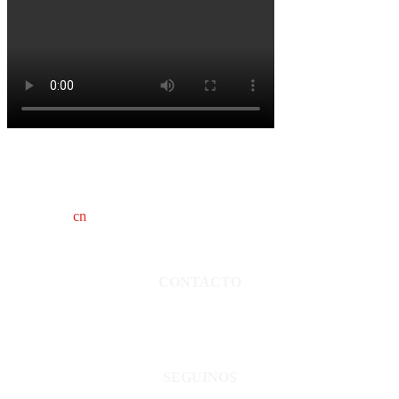
cn
saladillo es una publicación independiente.
Director propietario Juan Pablo Krupitzky.
Normas de confidencialidad y privacidad.
CONTACTO
San Martín 3248 - Saladillo - Pcia. de Bs As.
Tel: 02344–15402819
informacion@cnsaladillo.com.ar
SEGUINOS