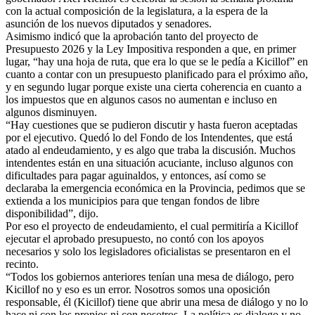
con la actual composición de la legislatura, a la espera de la
asunción de los nuevos diputados y senadores.
Asimismo indicó que la aprobación tanto del proyecto de
Presupuesto 2026 y la Ley Impositiva responden a que, en primer
lugar, “hay una hoja de ruta, que era lo que se le pedía a Kicillof” en
cuanto a contar con un presupuesto planificado para el próximo año,
y en segundo lugar porque existe una cierta coherencia en cuanto a
los impuestos que en algunos casos no aumentan e incluso en
algunos disminuyen.
“Hay cuestiones que se pudieron discutir y hasta fueron aceptadas
por el ejecutivo. Quedó lo del Fondo de los Intendentes, que está
atado al endeudamiento, y es algo que traba la discusión. Muchos
intendentes están en una situación acuciante, incluso algunos con
dificultades para pagar aguinaldos, y entonces, así como se
declaraba la emergencia económica en la Provincia, pedimos que se
extienda a los municipios para que tengan fondos de libre
disponibilidad”, dijo.
Por eso el proyecto de endeudamiento, el cual permitiría a Kicillof
ejecutar el aprobado presupuesto, no contó con los apoyos
necesarios y solo los legisladores oficialistas se presentaron en el
recinto.
“Todos los gobiernos anteriores tenían una mesa de diálogo, pero
Kicillof no y eso es un error. Nosotros somos una oposición
responsable, él (Kicillof) tiene que abrir una mesa de diálogo y no lo
hace ni con los propios ni con nosotros. La política es dialogo y no