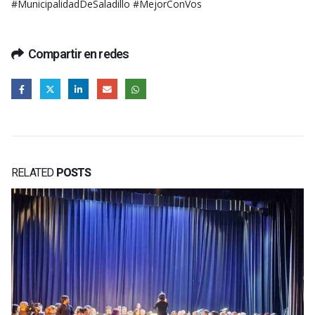
#MunicipalidadDeSaladillo #MejorConVos
Compartir en redes
RELATED
POSTS