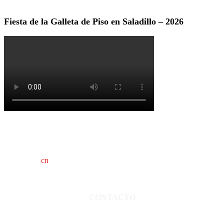
Fiesta de la Galleta de Piso en Saladillo – 2026
cn
saladillo es una publicación independiente.
Director propietario Juan Pablo Krupitzky.
Normas de confidencialidad y privacidad.
CONTACTO
San Martín 3248 - Saladillo - Pcia. de Bs As.
Tel: 02344–15402819