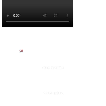
cn
saladillo es una publicación independiente.
Director propietario Juan Pablo Krupitzky.
Normas de confidencialidad y privacidad.
CONTACTO
San Martín 3248 - Saladillo - Pcia. de Bs As.
Tel: 02344–15402819
informacion@cnsaladillo.com.ar
SEGUINOS