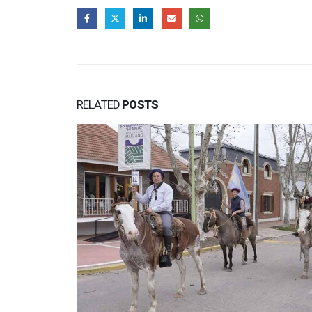
RELATED
POSTS
a asamblea
 asamblea