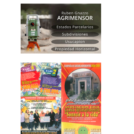
Salomón: “El Saladillo de hoy es un Saladillo que
01
apasiona a todos”
Ago
El intendente José Luis Salomón compartió un di
con Radio...
leer más