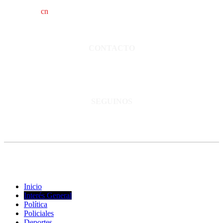
cn
saladillo es una publicación independiente.
Director propietario Juan Pablo Krupitzky.
Normas de confidencialidad y privacidad.
CONTACTO
San Martín 3248 - Saladillo - Pcia. de Bs As.
Tel: 02344–15402819
informacion@cnsaladillo.com.ar
SEGUINOS
© Copyright 2023. Todos los derechos reservados |
Diseño Web
-
edrweb
Inicio
Interés General
Política
Policiales
Deportes