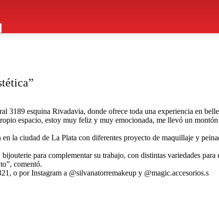
stética”
ral 3189 esquina Rivadavia, donde ofrece toda una experiencia en bellez
 propio espacio, estoy muy feliz y muy emocionada, me llevó un montó
 la ciudad de La Plata con diferentes proyecto de maquillaje y peinad
 bijouterie para complementar su trabajo, con distintas variedades par
unto”, comentó.
49321, o por Instagram a @silvanatorremakeup y @magic.accesorios.s