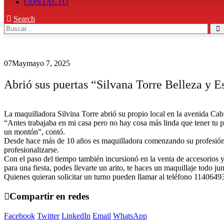
CONTACTO
Search
07
May
mayo 7, 2025
Abrió sus puertas “Silvana Torre Belleza y E
La maquilladora Silvina Torre abrió su propio local en la avenida Cab
“Antes trabajaba en mi casa pero no hay cosa más linda que tener tu
un montón”, contó.
Desde hace más de 10 años es maquilladora comenzando su profesión en
profesionalizarse.
Con el paso del tiempo también incursionó en la venta de accesorios y
para una fiesta, podes llevarte un arito, te haces un maquillaje todo j
Quienes quieran solicitar un turno pueden llamar al teléfono 11406
Compartir en redes
Facebook
Twitter
LinkedIn
Email
WhatsApp