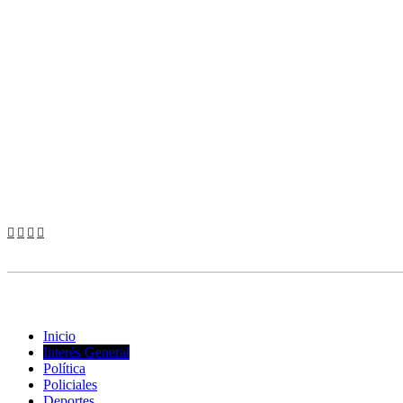
© Copyright 2023. Todos los derechos reservados |
Diseño Web
- ed
Inicio
Interés General
Política
Policiales
Deportes