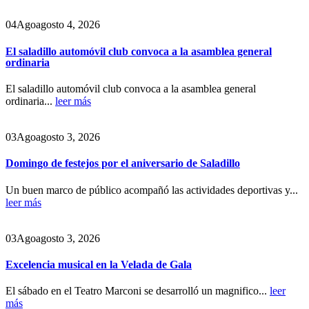
04
Ago
agosto 4, 2026
El saladillo automóvil club convoca a la asamblea general
ordinaria
El saladillo automóvil club convoca a la asamblea general
ordinaria...
leer más
03
Ago
agosto 3, 2026
Domingo de festejos por el aniversario de Saladillo
Un buen marco de público acompañó las actividades deportivas y...
leer más
03
Ago
agosto 3, 2026
Excelencia musical en la Velada de Gala
El sábado en el Teatro Marconi se desarrolló un magnifico...
leer
más