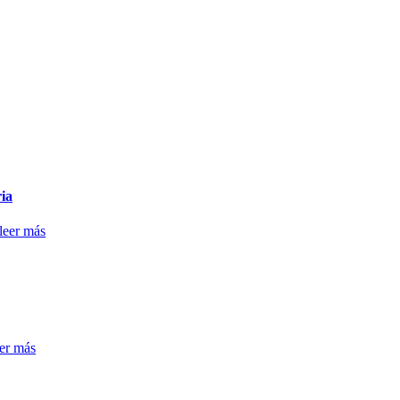
ria
leer más
eer más