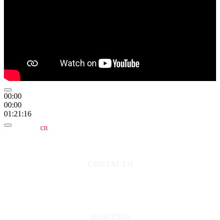
00:00
00:00
01:21:16
cn
saladillo es una publicación independiente.
Director propietario Juan Pablo Krupitzky.
Normas de confidencialidad y privacidad.
CONTACTO
San Martín 3248 - Saladillo - Pcia. de Bs As.
Tel: 02344–15402819
informacion@cnsaladillo.com.ar
SEGUINOS