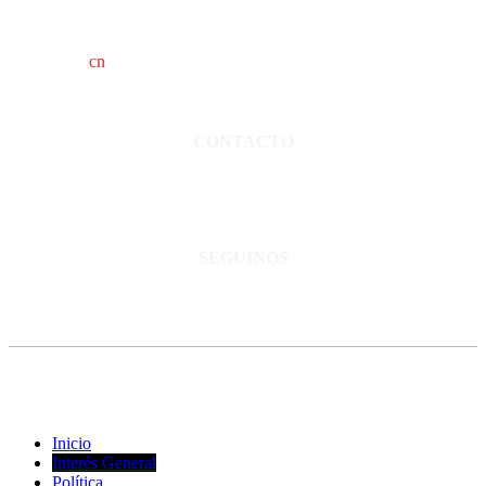
cn
saladillo es una publicación independiente.
Director propietario Juan Pablo Krupitzky.
Normas de confidencialidad y privacidad.
CONTACTO
San Martín 3248 - Saladillo - Pcia. de Bs As.
Tel: 02344–15402819
informacion@cnsaladillo.com.ar
SEGUINOS
© Copyright 2023. Todos los derechos reservados |
Diseño Web
-
edrweb
Inicio
Interés General
Política