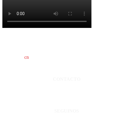
cn
saladillo es una publicación independiente.
Director propietario Juan Pablo Krupitzky.
Normas de confidencialidad y privacidad.
CONTACTO
San Martín 3248 - Saladillo - Pcia. de Bs As.
Tel: 02344–15402819
informacion@cnsaladillo.com.ar
SEGUINOS