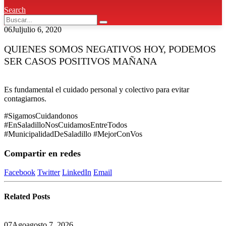
Search
06
Jul
julio 6, 2020
QUIENES SOMOS NEGATIVOS HOY, PODEMOS
SER CASOS POSITIVOS MAÑANA
Es fundamental el cuidado personal y colectivo para evitar
contagiarnos.
#SigamosCuidandonos
#EnSaladilloNosCuidamosEntreTodos
#MunicipalidadDeSaladillo #MejorConVos
Compartir en redes
Facebook
Twitter
LinkedIn
Email
Related
Posts
07
Ago
agosto 7, 2026