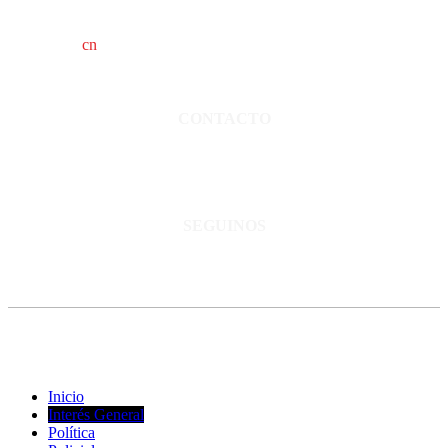
cn
saladillo es una publicación independiente.
Director propietario Juan Pablo Krupitzky.
Normas de confidencialidad y privacidad.
CONTACTO
San Martín 3248 - Saladillo - Pcia. de Bs As.
Tel: 02344–15402819
informacion@cnsaladillo.com.ar
SEGUINOS
© Copyright 2023. Todos los derechos reservados |
Diseño Web
-
edrweb
Inicio
Interés General
Política