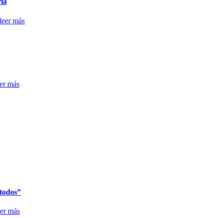
ria
leer más
eer más
 todos”
eer más