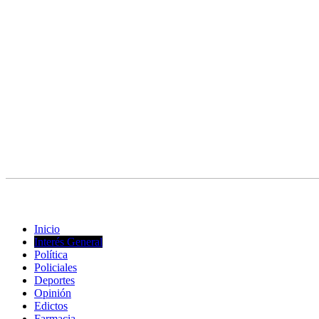
© Copyright 2023. Todos los derechos reservados |
Diseño Web
- ed
Inicio
Interés General
Política
Policiales
Deportes
Opinión
Edictos
Farmacia