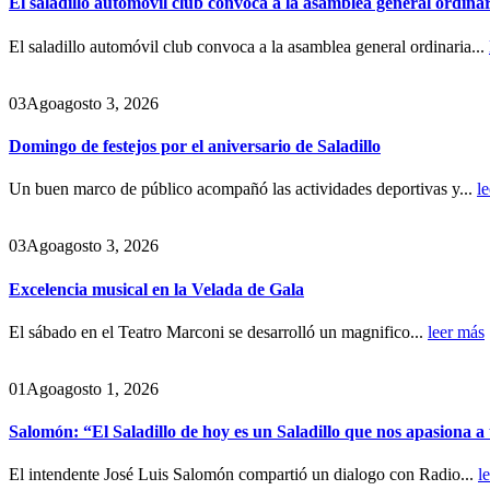
El saladillo automóvil club convoca a la asamblea general ordina
El saladillo automóvil club convoca a la asamblea general ordinaria...
03
Ago
agosto 3, 2026
Domingo de festejos por el aniversario de Saladillo
Un buen marco de público acompañó las actividades deportivas y...
l
03
Ago
agosto 3, 2026
Excelencia musical en la Velada de Gala
El sábado en el Teatro Marconi se desarrolló un magnifico...
leer más
01
Ago
agosto 1, 2026
Salomón: “El Saladillo de hoy es un Saladillo que nos apasiona a
El intendente José Luis Salomón compartió un dialogo con Radio...
l