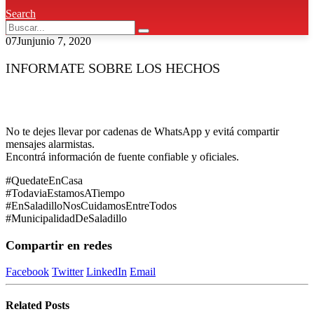
Search
07
Jun
junio 7, 2020
INFORMATE SOBRE LOS HECHOS
No te dejes llevar por cadenas de WhatsApp y evitá compartir
mensajes alarmistas.
Encontrá información de fuente confiable y oficiales.
#QuedateEnCasa
#TodaviaEstamosATiempo
#EnSaladilloNosCuidamosEntreTodos
#MunicipalidadDeSaladillo
Compartir en redes
Facebook
Twitter
LinkedIn
Email
Related
Posts