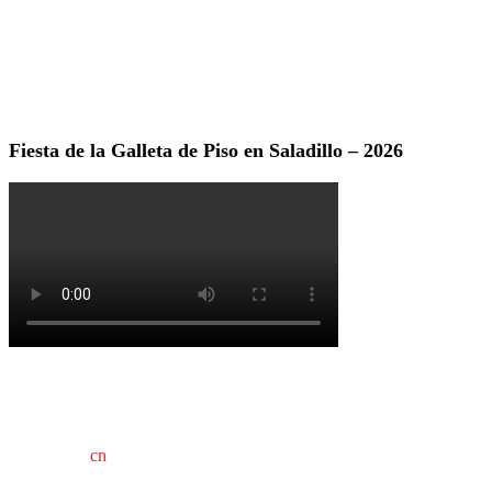
Fiesta de la Galleta de Piso en Saladillo – 2026
cn
saladillo es una publicación independiente.
Director propietario Juan Pablo Krupitzky.