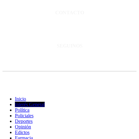
Normas de confidencialidad y privacidad.
CONTACTO
San Martín 3248 - Saladillo - Pcia. de Bs As.
Tel: 02344–15402819
informacion@cnsaladillo.com.ar
SEGUINOS
© Copyright 2023. Todos los derechos reservados |
Diseño Web
-
edrweb
Inicio
Interés General
Política
Policiales
Deportes
Opinión
Edictos
Farmacia