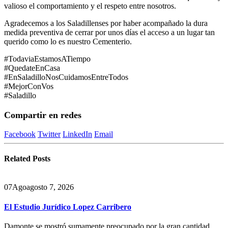
valioso el comportamiento y el respeto entre nosotros.
Agradecemos a los Saladillenses por haber acompañado la dura
medida preventiva de cerrar por unos días el acceso a un lugar tan
querido como lo es nuestro Cementerio.
#TodaviaEstamosATiempo
#QuedateEnCasa
#EnSaladilloNosCuidamosEntreTodos
#MejorConVos
#Saladillo
Compartir en redes
Facebook
Twitter
LinkedIn
Email
Related
Posts
07
Ago
agosto 7, 2026
El Estudio Jurídico Lopez Carribero
Damonte se mostró sumamente preocupado por la gran cantidad