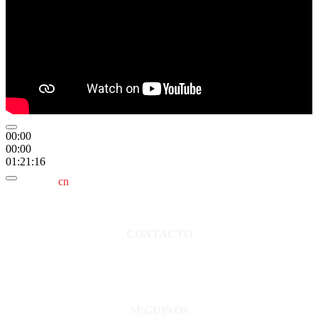
00:00
00:00
01:21:16
cn
saladillo es una publicación independiente.
Director propietario Juan Pablo Krupitzky.
Normas de confidencialidad y privacidad.
CONTACTO
San Martín 3248 - Saladillo - Pcia. de Bs As.
Tel: 02344–15402819
informacion@cnsaladillo.com.ar
SEGUINOS